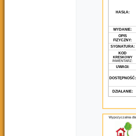
HASŁA:
WYDANIE:
OPIS
FIZYCZNY:
SYGNATURA:
KOD
KRESKOWY
INWENTARZ:
UWAGI:
DOSTĘPNOŚĆ:
DZIAŁANIE:
Wypożyczalnia dla