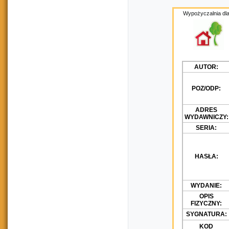
Wypożyczalnia dla
AUTOR:
POZ/ODP:
ADRES
WYDAWNICZY:
SERIA:
HASŁA:
WYDANIE:
OPIS
FIZYCZNY:
SYGNATURA:
KOD