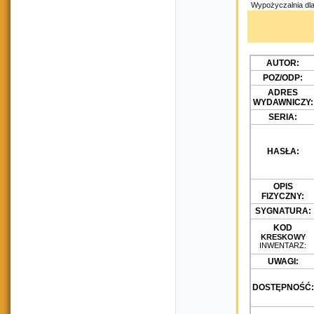
Wypożyczalnia dla
AUTOR:
POZ/ODP:
ADRES
WYDAWNICZY:
SERIA:
HASŁA:
OPIS
FIZYCZNY:
SYGNATURA:
KOD
KRESKOWY
INWENTARZ:
UWAGI:
DOSTĘPNOŚĆ: