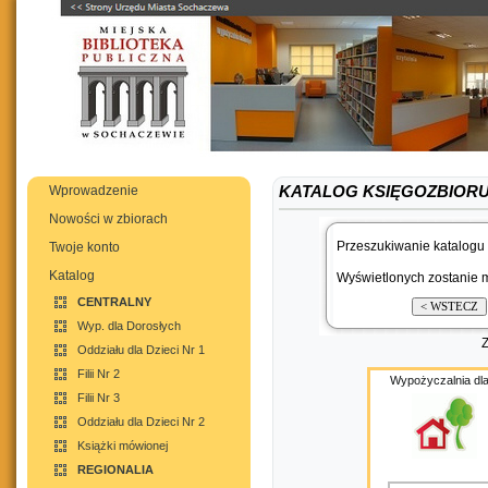
Wprowadzenie
KATALOG KSIĘGOZBIORU
Nowości w zbiorach
Przeszukiwanie katalogu 
Twoje konto
Katalog
Wyświetlonych zostanie m
CENTRALNY
Wyp. dla Dorosłych
Oddziału dla Dzieci Nr 1
Filii Nr 2
Wypożyczalnia dla
Filii Nr 3
Oddziału dla Dzieci Nr 2
Książki mówionej
REGIONALIA