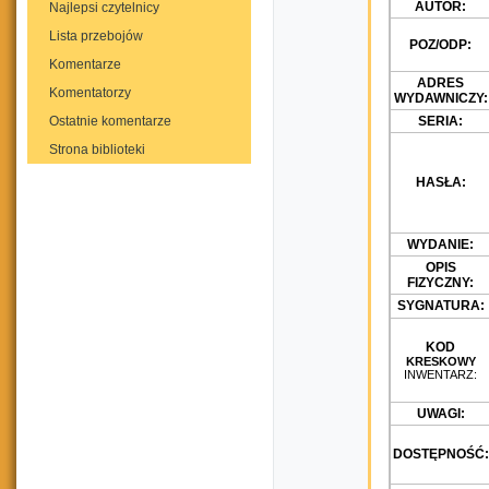
AUTOR:
Najlepsi czytelnicy
Lista przebojów
POZ/ODP:
Komentarze
ADRES
Komentatorzy
WYDAWNICZY:
Ostatnie komentarze
SERIA:
Strona biblioteki
HASŁA:
WYDANIE:
OPIS
FIZYCZNY:
SYGNATURA:
KOD
KRESKOWY
INWENTARZ:
UWAGI:
DOSTĘPNOŚĆ: