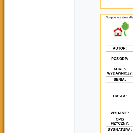
Wypożyczalnia dla
AUTOR:
POZ/ODP:
ADRES
WYDAWNICZY:
SERIA:
HASŁA:
WYDANIE:
OPIS
FIZYCZNY:
SYGNATURA: