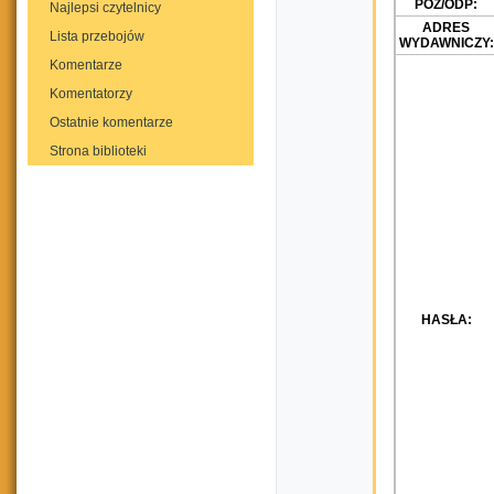
POZ/ODP:
Najlepsi czytelnicy
ADRES
Lista przebojów
WYDAWNICZY:
Komentarze
Komentatorzy
Ostatnie komentarze
Strona biblioteki
HASŁA: