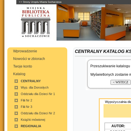
Wprowadzenie
CENTRALNY KATALOG K
Nowości w zbiorach
Przeszukiwanie katalogu 
Twoje konto
Katalog
Wyświetlonych zostanie m
CENTRALNY
Wyp. dla Dorosłych
Oddziału dla Dzieci Nr 1
Filii Nr 2
Wypożyczalnia dla
Filii Nr 3
Oddziału dla Dzieci Nr 2
Książki mówionej
AUTOR:
REGIONALIA