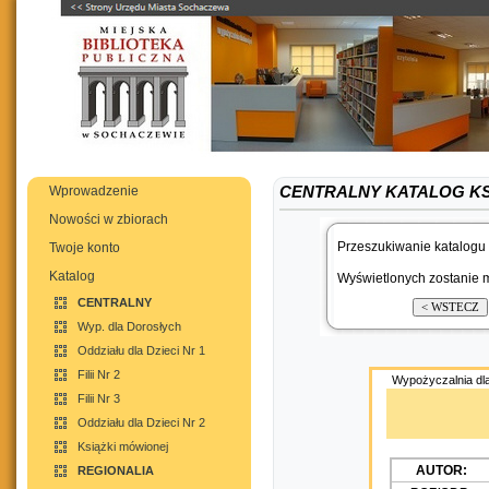
Wprowadzenie
CENTRALNY KATALOG K
Nowości w zbiorach
Przeszukiwanie katalogu 
Twoje konto
Katalog
Wyświetlonych zostanie m
CENTRALNY
Wyp. dla Dorosłych
Oddziału dla Dzieci Nr 1
Filii Nr 2
Wypożyczalnia dla
Filii Nr 3
Oddziału dla Dzieci Nr 2
Książki mówionej
AUTOR:
REGIONALIA