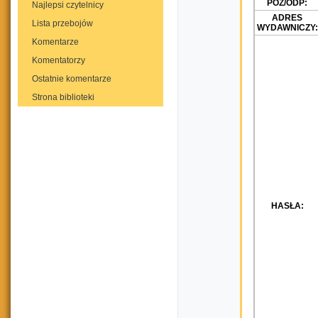
POZ/ODP:
Najlepsi czytelnicy
ADRES
Lista przebojów
WYDAWNICZY:
Komentarze
Komentatorzy
Ostatnie komentarze
Strona biblioteki
HASŁA: