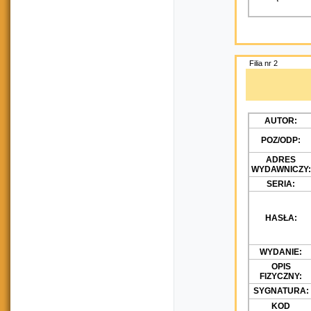
Filia nr 2
AUTOR:
POZ/ODP:
ADRES
WYDAWNICZY:
SERIA:
HASŁA:
WYDANIE:
OPIS
FIZYCZNY:
SYGNATURA:
KOD