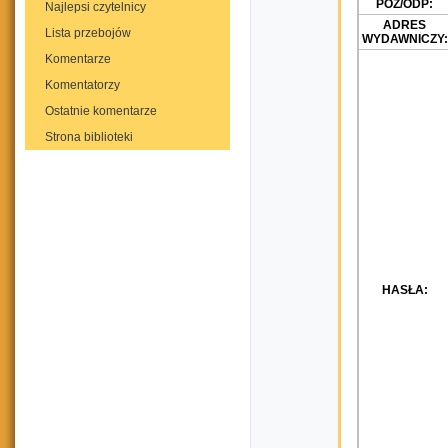
POZ/ODP:
Najlepsi czytelnicy
ADRES
Lista przebojów
WYDAWNICZY:
Komentarze
Komentatorzy
Ostatnie komentarze
Strona biblioteki
HASŁA: