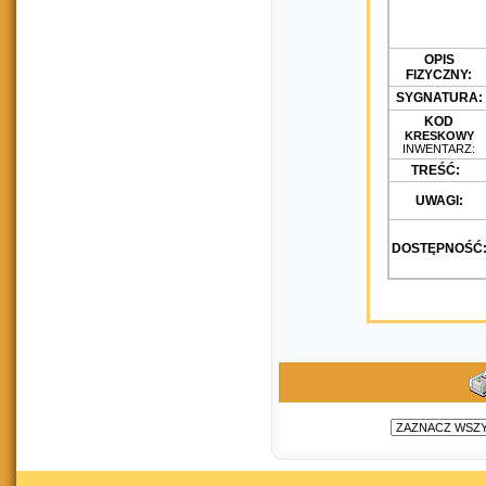
OPIS
FIZYCZNY:
SYGNATURA:
KOD
KRESKOWY
INWENTARZ:
TREŚĆ:
UWAGI:
DOSTĘPNOŚĆ