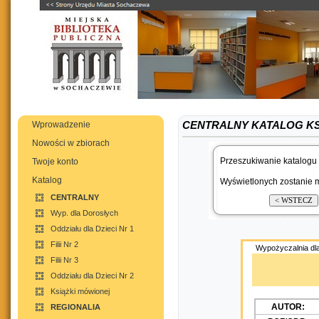
Wprowadzenie
CENTRALNY KATALOG K
Nowości w zbiorach
Przeszukiwanie katalogu 
Twoje konto
Katalog
Wyświetlonych zostanie m
CENTRALNY
Wyp. dla Dorosłych
Oddziału dla Dzieci Nr 1
Filii Nr 2
Wypożyczalnia dla
Filii Nr 3
Oddziału dla Dzieci Nr 2
Książki mówionej
AUTOR:
REGIONALIA