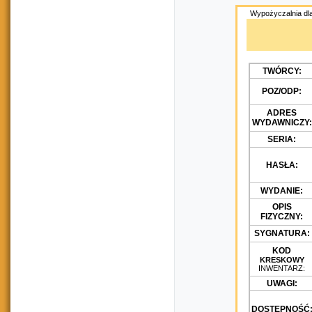
Wypożyczalnia dla
TWÓRCY:
POZ/ODP:
ADRES
WYDAWNICZY:
SERIA:
HASŁA:
WYDANIE:
OPIS
FIZYCZNY:
SYGNATURA:
KOD
KRESKOWY
INWENTARZ:
UWAGI:
DOSTĘPNOŚĆ