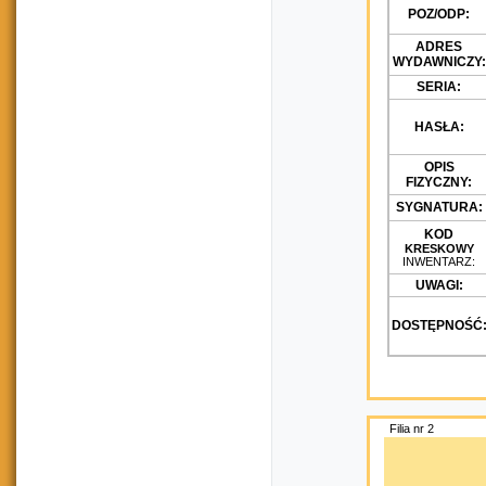
POZ/ODP:
ADRES
WYDAWNICZY:
SERIA:
HASŁA:
OPIS
FIZYCZNY:
SYGNATURA:
KOD
KRESKOWY
INWENTARZ:
UWAGI:
DOSTĘPNOŚĆ
Filia nr 2