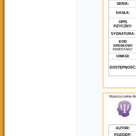
SERIA:
HASŁA:
OPIS
FIZYCZNY:
SYGNATURA:
KOD
KRESKOWY
INWENTARZ:
UWAGI:
DOSTĘPNOŚĆ
Wypożyczalnia dla
AUTOR:
POZ/ODP: