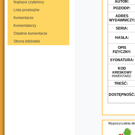
AUTOR:
Najlepsi czytelnicy
POZ/ODP:
Lista przebojów
ADRES
Komentarze
WYDAWNICZY:
Komentatorzy
SERIA:
Ostatnie komentarze
HASŁA:
Strona biblioteki
OPIS
FIZYCZNY:
SYGNATURA:
KOD
KRESKOWY
INWENTARZ:
TREŚĆ:
DOSTĘPNOŚĆ
Wypożyczalnia dla