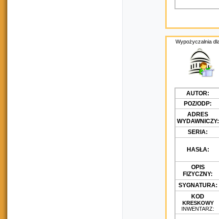
Wypożyczalnia dla
AUTOR:
POZ/ODP:
ADRES
WYDAWNICZY:
SERIA:
HASŁA:
OPIS
FIZYCZNY:
SYGNATURA:
KOD
KRESKOWY
INWENTARZ: