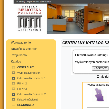
Wprowadzenie
CENTRALNY KATALOG K
Nowości w zbiorach
Przeszukiwanie katalogu 
Twoje konto
Katalog
Wyświetlonych zostanie m
CENTRALNY
Wyp. dla Dorosłych
Znalezi
Oddziału dla Dzieci Nr 1
Filii Nr 2
Wypożyczalnia dla
Filii Nr 3
Oddziału dla Dzieci Nr 2
Książki mówionej
REGIONALIA