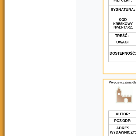
FIZYCZNY:
SYGNATURA:
KOD
KRESKOWY
INWENTARZ:
TREŚĆ:
UWAGI:
DOSTĘPNOŚĆ
Wypożyczalnia dla
AUTOR:
POZ/ODP:
ADRES
WYDAWNICZY: