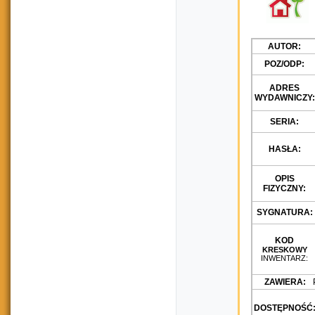
AUTOR:
POZ/ODP:
ADRES
WYDAWNICZY:
SERIA:
HASŁA:
OPIS
FIZYCZNY:
SYGNATURA:
KOD
KRESKOWY
INWENTARZ:
ZAWIERA:
P
DOSTĘPNOŚĆ