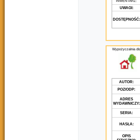
INWENTARZ:
UWAGI:
DOSTĘPNOŚĆ
Wypożyczalnia dla
AUTOR:
POZ/ODP:
ADRES
WYDAWNICZY:
SERIA:
HASŁA:
OPIS