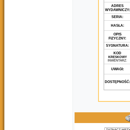
ADRES
WYDAWNICZY:
SERIA:
HASŁA:
OPIS
FIZYCZNY:
SYGNATURA:
KOD
KRESKOWY
INWENTARZ:
UWAGI:
DOSTĘPNOŚĆ