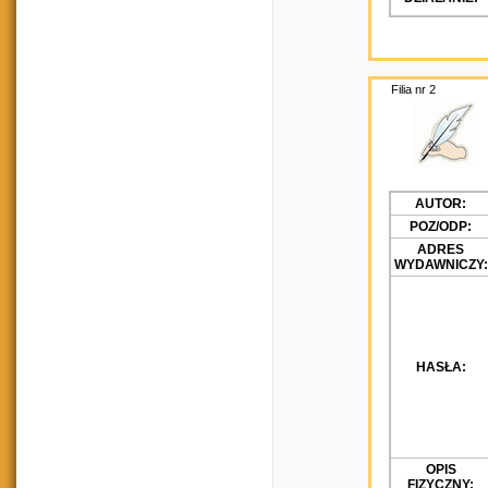
Filia nr 2
AUTOR:
POZ/ODP:
ADRES
WYDAWNICZY:
HASŁA:
OPIS
FIZYCZNY: