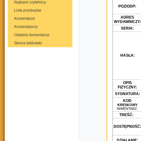
Najlepsi czytelnicy
POZ/ODP:
Lista przebojów
ADRES
Komentarze
WYDAWNICZY:
Komentatorzy
SERIA:
Ostatnie komentarze
Strona biblioteki
HASŁA:
OPIS
FIZYCZNY:
SYGNATURA:
KOD
KRESKOWY
INWENTARZ:
TREŚĆ:
DOSTĘPNOŚĆ
DZIAŁANIE: