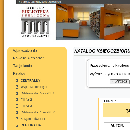
Wprowadzenie
KATALOG KSIĘGOZBIORU F
Nowości w zbiorach
Przeszukiwanie katalogu 
Twoje konto
Katalog
Wyświetlonych zostanie m
CENTRALNY
Wyp. dla Dorosłych
Oddziału dla Dzieci Nr 1
Filii Nr 2
Filia nr 2
Filii Nr 3
Ty
Oddziału dla Dzieci Nr 2
Książki mówionej
REGIONALIA
AUTOR: