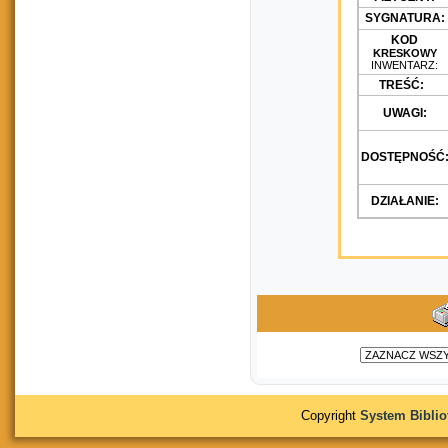
SYGNATURA:
KOD
KRESKOWY
INWENTARZ:
TREŚĆ:
UWAGI:
DOSTĘPNOŚĆ
DZIAŁANIE:
Copyright
System Bibli