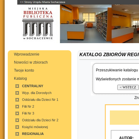
Wprowadzenie
KATALOG ZBIORÓW REG
Nowości w zbiorach
Przeszukiwanie katalogu 
Twoje konto
Katalog
Wyświetlonych zostanie m
CENTRALNY
Wyp. dla Dorosłych
Zn
Oddziału dla Dzieci Nr 1
Filii Nr 2
Filii Nr 3
Oddziału dla Dzieci Nr 2
Książki mówionej
REGIONALIA
AUTOR: