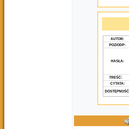
AUTOR:
POZ/ODP:
HASŁA:
TREŚĆ:
CYTATA:
DOSTĘPNOŚĆ