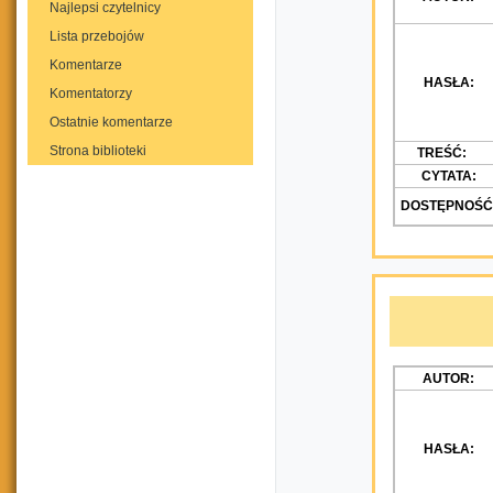
Najlepsi czytelnicy
Lista przebojów
Komentarze
HASŁA:
Komentatorzy
Ostatnie komentarze
Strona biblioteki
TREŚĆ:
CYTATA:
DOSTĘPNOŚĆ
AUTOR:
HASŁA: