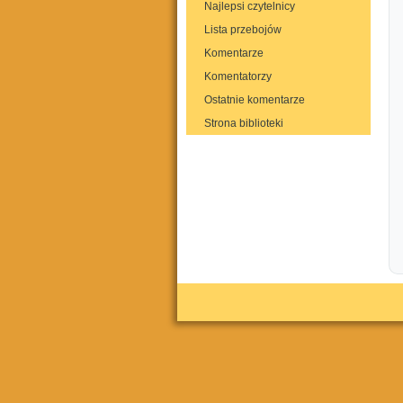
Najlepsi czytelnicy
Lista przebojów
Komentarze
Komentatorzy
Ostatnie komentarze
Strona biblioteki