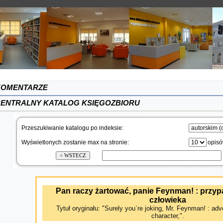
KOMENTARZE
ENTRALNY KATALOG KSIĘGOZBIORU
Przeszukiwanie katalogu po indeksie:
Wyświetlonych zostanie max na stronie:
opis
Pan raczy żartować, panie Feynman! : przy
człowieka
Tytuł oryginału: "Surely you`re joking, Mr. Feynman! : adv
character,".