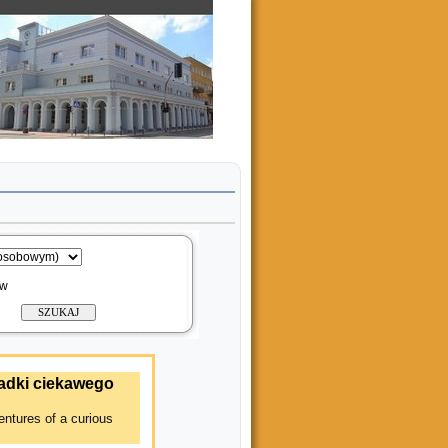
ów
padki ciekawego
entures of a curious