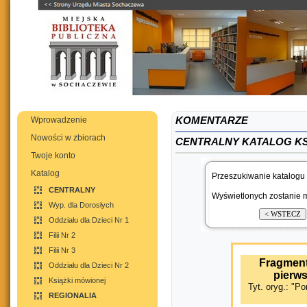
Wprowadzenie
KOMENTARZE
Nowości w zbiorach
CENTRALNY KATALOG K
Twoje konto
Katalog
Przeszukiwanie katalogu 
CENTRALNY
Wyświetlonych zostanie m
Wyp. dla Dorosłych
Oddziału dla Dzieci Nr 1
Filii Nr 2
Filii Nr 3
Fragment
Oddziału dla Dzieci Nr 2
pierws
Książki mówionej
Tyt. oryg.: "P
REGIONALIA