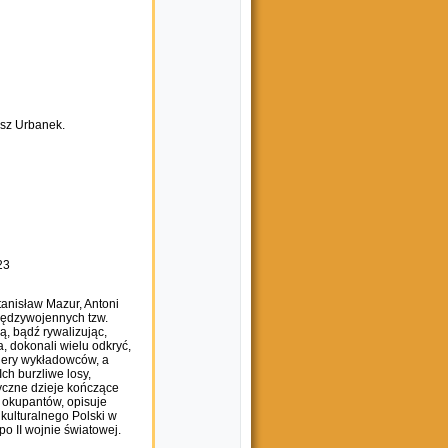
sz Urbanek.
23
anisław Mazur, Antoni
międzywojennych tzw.
, bądź rywalizując,
 dokonali wielu odkryć,
riery wykładowców, a
ch burzliwe losy,
yczne dzieje kończące
h okupantów, opisuje
 kulturalnego Polski w
o II wojnie światowej.