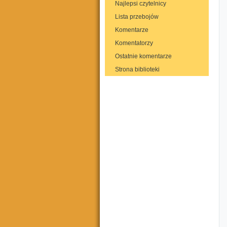
Najlepsi czytelnicy
Lista przebojów
Komentarze
Komentatorzy
Ostatnie komentarze
Strona biblioteki