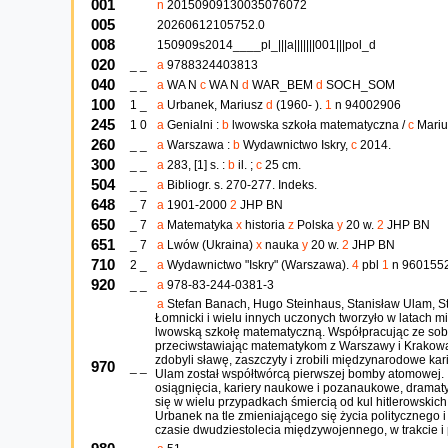
001
n
20150909130035076072
005
20260612105752.0
008
150909s2014____pl_|||a|||||||001|||pol_d
020
_ _
a
9788324403813
040
_ _
a
WA N
c
WA N
d
WAR_BEM
d
SOCH_SOM
100
1 _
a
Urbanek, Mariusz
d
(1960- ).
1
n 94002906
245
1 0
a
Genialni :
b
lwowska szkoła matematyczna /
c
Mariu
260
_ _
a
Warszawa :
b
Wydawnictwo Iskry,
c
2014.
300
_ _
a
283, [1] s. :
b
il. ;
c
25 cm.
504
_ _
a
Bibliogr. s. 270-277. Indeks.
648
_ 7
a
1901-2000
2
JHP BN
650
_ 7
a
Matematyka
x
historia
z
Polska
y
20 w.
2
JHP BN
651
_ 7
a
Lwów (Ukraina)
x
nauka
y
20 w.
2
JHP BN
710
2 _
a
Wydawnictwo "Iskry" (Warszawa).
4
pbl
1
n 960155
920
_ _
a
978-83-244-0381-3
a
Stefan Banach, Hugo Steinhaus, Stanisław Ulam, St
Łomnicki i wielu innych uczonych tworzyło w latach 
lwowską szkołę matematyczną. Współpracując ze sobą
przeciwstawiając matematykom z Warszawy i Krakowa,
zdobyli sławę, zaszczyty i zrobili międzynarodowe ka
970
_ _
Ulam został współtwórcą pierwszej bomby atomowej. I
osiągnięcia, kariery naukowe i pozanaukowe, dramat
się w wielu przypadkach śmiercią od kul hitlerowskic
Urbanek na tle zmieniającego się życia politycznego i
czasie dwudziestolecia międzywojennego, w trakcie i p