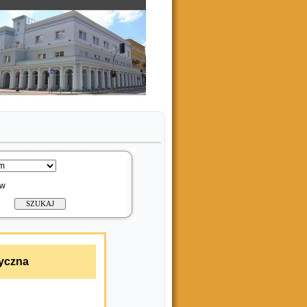
ów
tyczna