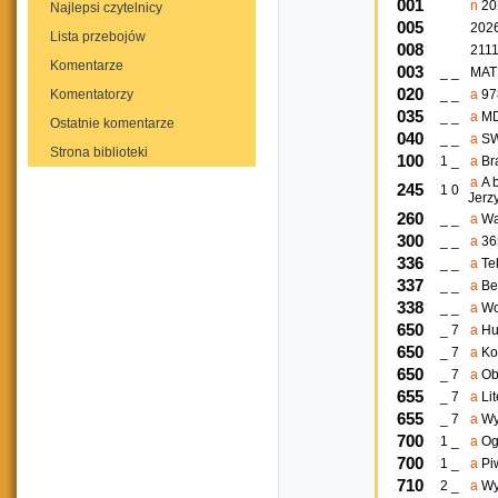
001
n
20
Najlepsi czytelnicy
005
202
Lista przebojów
008
2111
Komentarze
003
_ _
MAT
020
Komentatorzy
_ _
a
97
035
_ _
a
MD
Ostatnie komentarze
040
_ _
a
S
Strona biblioteki
100
1 _
a
Br
a
A 
245
1 0
Jerz
260
_ _
a
Wa
300
_ _
a
365
336
_ _
a
Te
337
_ _
a
Be
338
_ _
a
Wo
650
_ 7
a
H
650
_ 7
a
K
650
_ 7
a
Ob
655
_ 7
a
Li
655
_ 7
a
Wy
700
1 _
a
Og
700
1 _
a
Pi
710
2 _
a
Wy