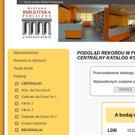
Wprowadzenie
PODGLĄD REKORDU W F
CENTRALNY KATALOG K
Nowości w zbiorach
Twoje konto
Przeszukiwanie katalogu 
Katalog
Wyświetlonych zostanie m
CENTRALNY
Wyp. dla Dorosłych
Oddziału dla Dzieci Nr 1
Filii Nr 2
Filii Nr 3
A bodaj 
Oddziału dla Dzieci Nr 2
Książki mówionej
REGIONALIA
LDR
023