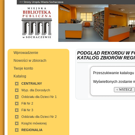
Wprowadzenie
PODGLĄD REKORDU W F
KATALOG ZBIORÓW REG
Nowości w zbiorach
Twoje konto
Przeszukiwanie katalogu 
Katalog
Wyświetlonych zostanie m
CENTRALNY
Wyp. dla Dorosłych
Oddziału dla Dzieci Nr 1
Filii Nr 2
Filii Nr 3
Oddziału dla Dzieci Nr 2
Książki mówionej
REGIONALIA