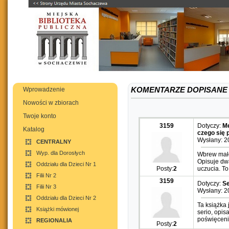
Wprowadzenie
KOMENTARZE DOPISANE P
Nowości w zbiorach
Twoje konto
3159
Dotyczy:
Mę
Katalog
czego się 
Wysłany: 2
CENTRALNY
Wyp. dla Dorosłych
Wbrew mało
Opisuje dwa
Oddziału dla Dzieci Nr 1
Posty:
2
uczucia. To
Filii Nr 2
3159
Dotyczy:
Se
Filii Nr 3
Wysłany: 2
Oddziału dla Dzieci Nr 2
Ta książka 
Książki mówionej
serio, opis
poświęceni
REGIONALIA
Posty:
2